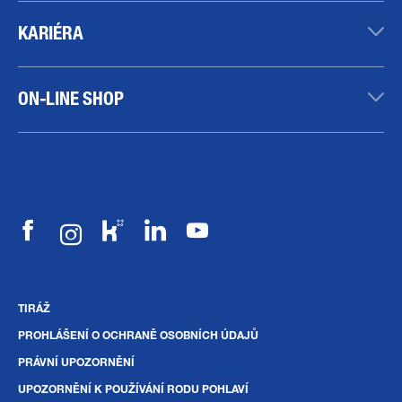
KARIÉRA
ON-LINE SHOP
TIRÁŽ
PROHLÁŠENÍ O OCHRANĚ OSOBNÍCH ÚDAJŮ
PRÁVNÍ UPOZORNĚNÍ
UPOZORNĚNÍ K POUŽÍVÁNÍ RODU POHLAVÍ