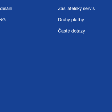
dělání
Zasilatelský servis
ING
Druhy platby
Časté dotazy