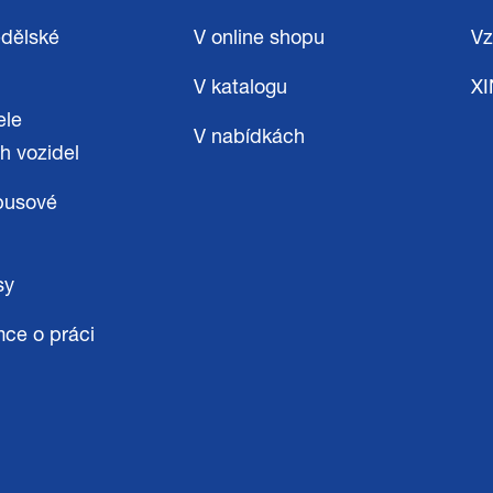
dělské
V online shopu
Vz
V katalogu
X
ele
V nabídkách
h vozidel
busové
sy
mce o práci