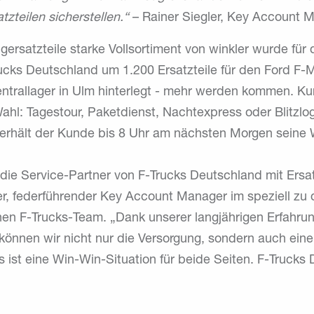
tzteilen sicherstellen.“
– Rainer Siegler, Key Account M
ersatzteile starke Vollsortiment von winkler wurde für 
ucks Deutschland um 1.200 Ersatzteile für den Ford F-M
Zentrallager in Ulm hinterlegt - mehr werden kommen. 
ahl: Tagestour, Paketdienst, Nachtexpress oder Blitzlogi
 erhält der Kunde bis 8 Uhr am nächsten Morgen seine 
 die Service-Partner von F-Trucks Deutschland mit Ersa
ler, federführender Key Account Manager im speziell z
nen F-Trucks-Team. „Dank unserer langjährigen Erfahru
können wir nicht nur die Versorgung, sondern auch ein
s ist eine Win-Win-Situation für beide Seiten. F-Trucks