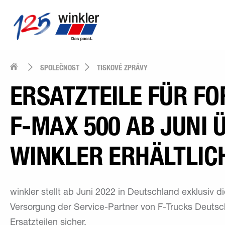
SPOLEČNOST
TISKOVÉ ZPRÁVY
ERSATZTEILE FÜR FO
F-MAX 500 AB JUNI 
WINKLER ERHÄLTLIC
winkler stellt ab Juni 2022 in Deutschland exklusiv d
Versorgung der Service-Partner von F-Trucks Deutsc
Ersatzteilen sicher.