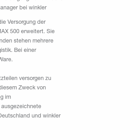
anager bei winkler
die Versorgung der
AX 500 erweitert. Sie
Kunden stehen mehrere
stik. Bei einer
Ware.
tzteilen versorgen zu
u diesem Zweck von
ng im
e ausgezeichnete
 Deutschland und winkler