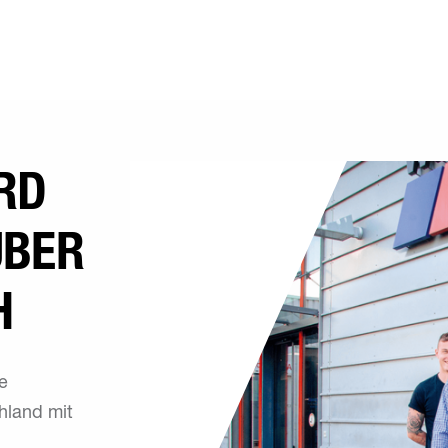
RD
ÜBER
H
ie
hland mit