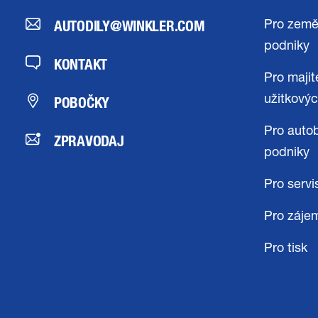
AUTODILY@WINKLER.COM
Pro země
podniky
KONTAKT
Pro majit
POBOČKY
užitkovýc
Pro auto
ZPRAVODAJ
podniky
Pro servi
Pro záje
Pro tisk