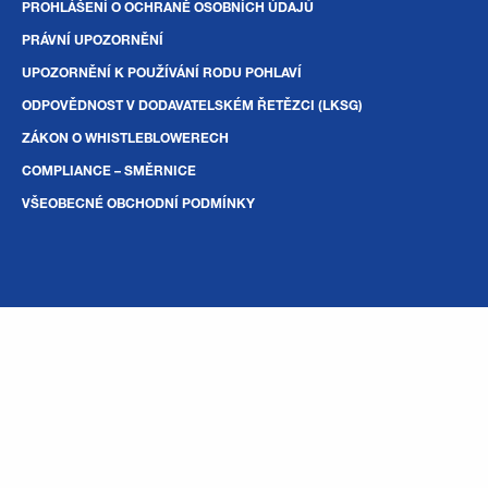
PROHLÁŠENÍ O OCHRANĚ OSOBNÍCH ÚDAJŮ
PRÁVNÍ UPOZORNĚNÍ
UPOZORNĚNÍ K POUŽÍVÁNÍ RODU POHLAVÍ
ODPOVĚDNOST V DODAVATELSKÉM ŘETĚZCI (LKSG)
ZÁKON O WHISTLEBLOWERECH
COMPLIANCE – SMĚRNICE
VŠEOBECNÉ OBCHODNÍ PODMÍNKY