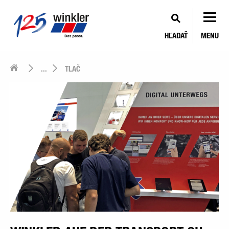
HĽADAŤ
MENU
...
TLAČ