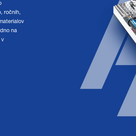
o
, ročnih,
 materialov
edno na
 v