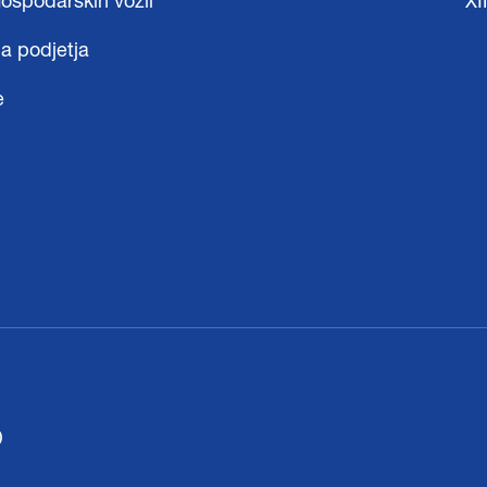
gospodarskih vozil
X
a podjetja
e
)