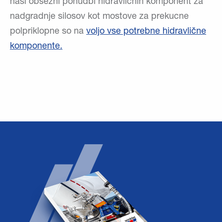
naši obsežni ponudbi hidravličnih komponent za
nadgradnje silosov kot mostove za prekucne
polpriklopne so na
voljo vse potrebne hidravlične
komponente.