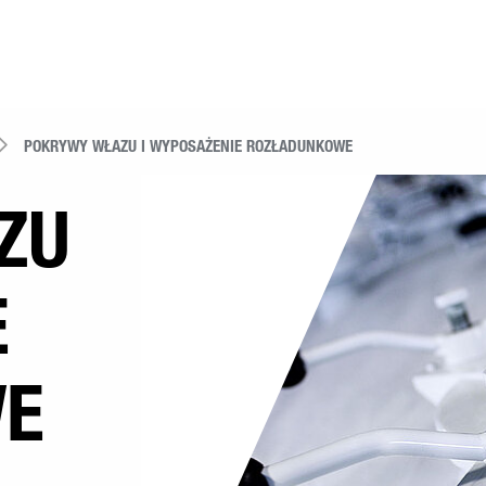
POKRYWY WŁAZU I WYPOSAŻENIE ROZŁADUNKOWE
ZU
E
WE