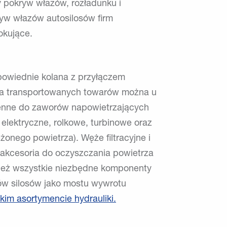
y pokryw włazów, rozładunku i
yw włazów autosilosów firm
okujące.
owiednie kolana z przyłączem
nia transportowanych towarów można u
ienne do zaworów napowietrzających
 elektryczne, rolkowe, turbinowe oraz
żonego powietrza). Węże filtracyjne i
 akcesoria do oczyszczania powietrza
eż wszystkie niezbędne komponenty
ów silosów jako mostu wywrotu
im asortymencie hydrauliki.