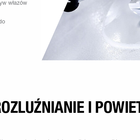
ryw włazów
do
OZLUŹNIANIE I POWIE