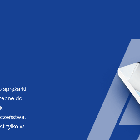
O
o sprężarki
rzebne do
k
eczeństwa.
st tylko w