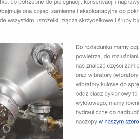
ko, co potrzebne do pielęgnacji, konserwacji i napraw
bejmuje ona części zamienne i eksploatacyjne do pokr
ede wszystkim uszczelki, złącza skrzydełkowe i śruby bl
Do rozładunku mamy odp
powietrza, do rozluźnia
nas znaleźć części zam
oraz wibratory (wibratory
wibratory kulowe do sprę
oddzielacz cyklonowy to
wylotowego; mamy równi
hydrauliczne do nadbud
naczepy
w naszym szerok