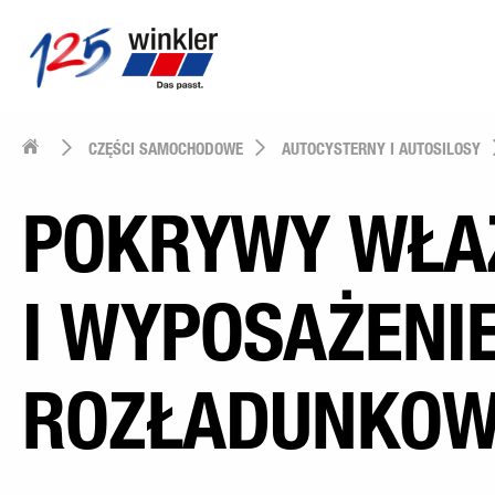
CZĘŚCI SAMOCHODOWE
AUTOCYSTERNY I AUTOSILOSY
POKRYWY WŁA
I WYPOSAŻENI
ROZŁADUNKO