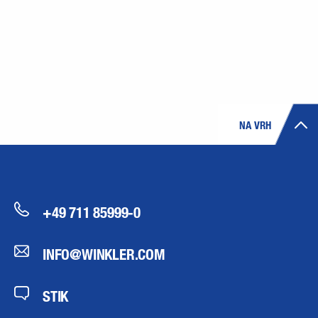
NA VRH
+49 711 85999-0
INFO@WINKLER.COM
STIK