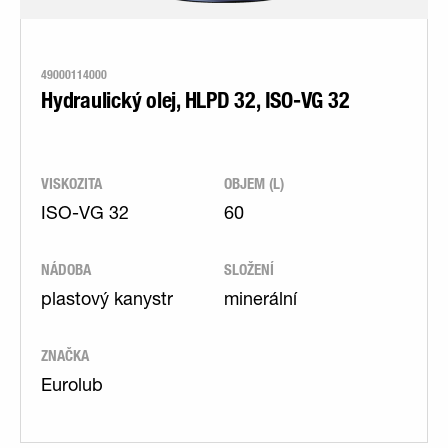
49000114000
Hydraulický olej, HLPD 32, ISO-VG 32
VISKOZITA
OBJEM (L)
ISO-VG 32
60
NÁDOBA
SLOŽENÍ
plastový kanystr
minerální
ZNAČKA
Eurolub