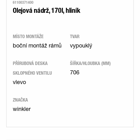
61100371400
Olejová nádrž, 170l, hliník
MÍSTO MONTÁŽE
TVAR
boční montáž rámů
vypouklý
PŘÍRUBOVÁ DESKA
ŠÍŘKA/HLOUBKA (MM)
SKLOPNÉHO VENTILU
706
vlevo
ZNAČKA
winkler