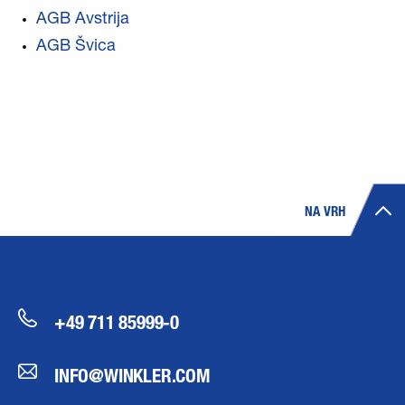
AGB Avstrija
AGB Švica
NA VRH
+49 711 85999-0
INFO@WINKLER.COM