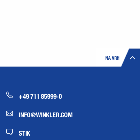
NA VRH
+49 711 85999-0
INFO@WINKLER.COM
STIK