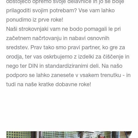
obstoječo opremo svoje delavnice in jo še bolje
prilagoditi svojim potrebam? Vse vam lahko
ponudimo iz prve roke!
Naši strokovnjaki vam ne bodo pomagali le pri
začetnem načrtovanju in nabavi osnovnih
sredstev. Prav tako smo pravi partner, ko gre za
orodja, ter vas oskrbujemo z izdelki za čiščenje in
nego ter DIN in standardiziranimi deli. Na našo
podporo se lahko zanesete v vsakem trenutku - in
tudi na naše kratke dobavne roke!