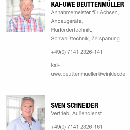
KAI-UWE ­BEUTTENMÜLLER
Annahmemeister für Achsen,
Anbaugeräte,
Flurfördertechnik,
Schweißtechnik, Zerspanung
+49(0) 7141 2326-141
kai-
uwe.beuttenmueller@winkler.de
SVEN SCHNEIDER
Vertrieb, Außendienst
+49(0) 7141 2326-161