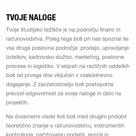
TVOJE NALOGE
Tvoje študijsko težišče je na področju financ in
računovodstva. Poleg tega boš pri nas spoznal še
vsa druga poslovna področja: prodajo, upravljanje
izdelkov, kadrovsko službo, marketing, poslovne
procese in logistiko. V ekipah na različnih oddelkih
boš od prvega dne vključen v vsakodnevno
dogajanje. Z zavzetostostjo boš postopoma
prevzel odgovornost za svoje naloge in delo na
projektih.
Na dvosmerni visoki šoli boš med drugim pridobil
teoretično znanje o računovodstvu, instrumentih
kontrolinga, načrtovanju podjetij, reviziji in