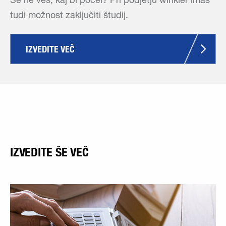
Še ne veš, kaj bi počel? Pri podjetju winkler imaš
tudi možnost zaključiti študij.
IZVEDITE VEČ
IZVEDITE ŠE VEČ