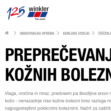
OBRATOVALNA OPREMA
KEMIJSKI IZDELKI
ČIŠČENJ
PREPREČEVAN
KOŽNIH BOLEZ
Vlaga, vročina in mraz, predvsem pa škodljive snovi
kožo - nenazadnje niso kožne bolezni brez razloga 
najpogostejšimi poklicnimi boleznimi. Načrt za zašči