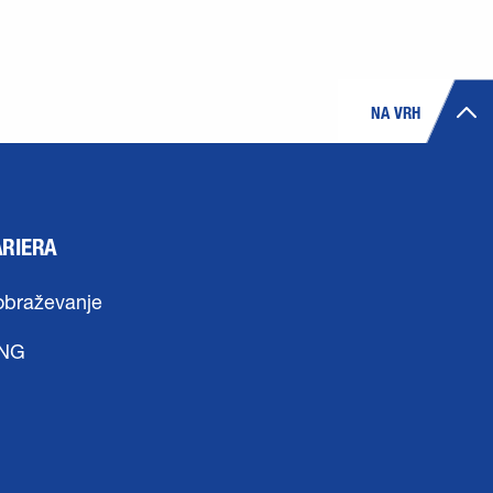
NA VRH
ARIERA
obraževanje
ING