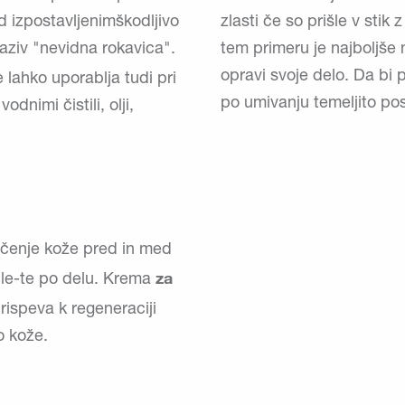
ed izpostavljenimškodljivo
zlasti če so prišle v stik 
naziv "nevidna rokavica".
tem primeru je najboljše 
opravi svoje delo. Da bi pr
 lahko uporablja tudi pri
po umivanju temeljito pos
dnimi čistili, olji,
ščenje kože pred in med
za
le-te po delu. Krema
prispeva k regeneraciji
o kože.