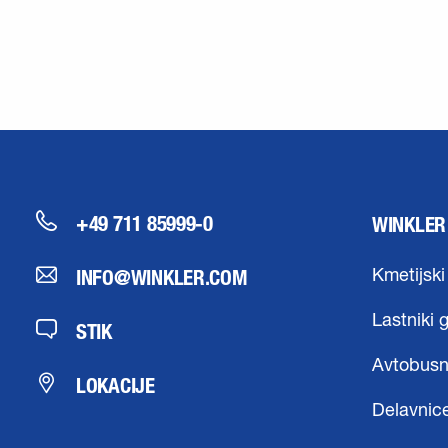
+49 711 85999-0
WINKLER
INFO@WINKLER.COM
Kmetijski
Lastniki 
STIK
Avtobusn
LOKACIJE
Delavnic