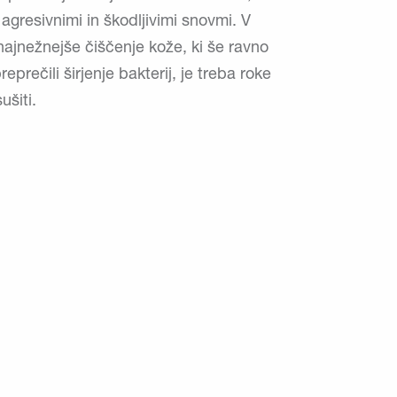
z agresivnimi in škodljivimi snovmi. V
najnežnejše čiščenje kože, ki še ravno
eprečili širjenje bakterij, je treba roke
ušiti.