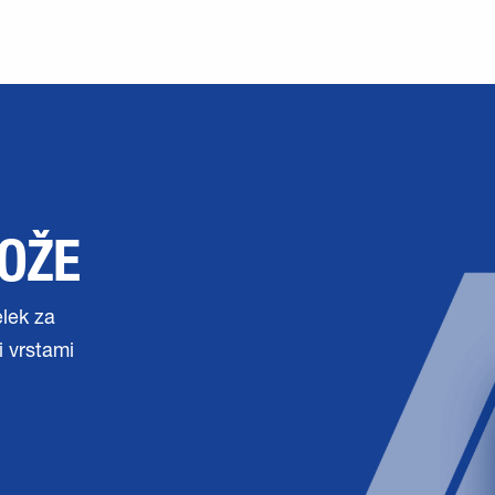
KOŽE
elek za
i vrstami