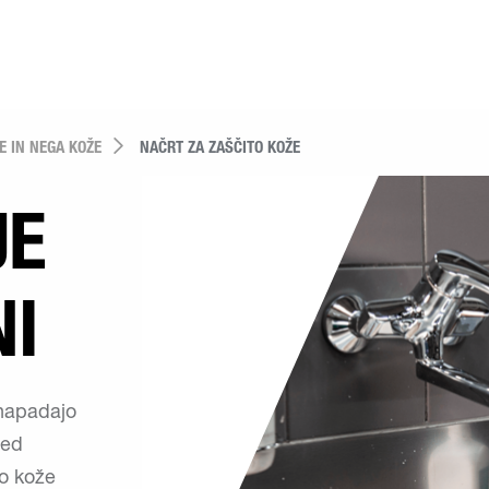
E IN NEGA KOŽE
NAČRT ZA ZAŠČITO KOŽE
JE
NI
 napadajo
med
to kože