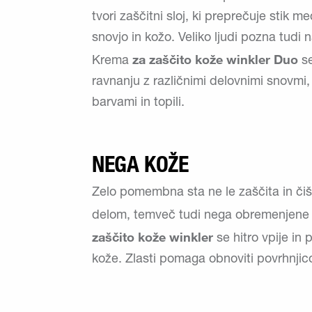
tvori zaščitni sloj, ki preprečuje stik m
snovjo in kožo. Veliko ljudi pozna tudi 
za zaščito kože winkler Duo
Krema
se
ravnanju z različnimi delovnimi snovmi, vo
barvami in topili.
NEGA KOŽE
Zelo pomembna sta ne le zaščita in či
delom, temveč tudi nega obremenjene 
zaščito kože winkler
se hitro vpije in 
kože. Zlasti pomaga obnoviti povrhnjic