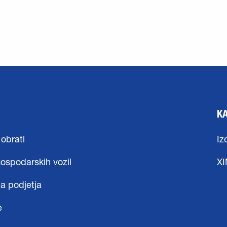
K
 obrati
Iz
gospodarskih vozil
X
a podjetja
e