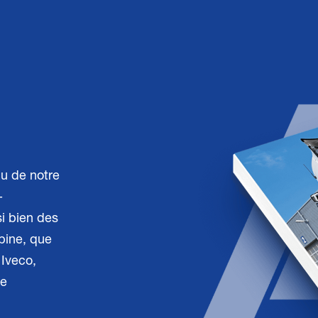
u de notre
-
i bien des
abine, que
 Iveco,
ue