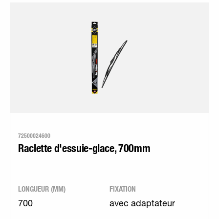
72500024600
Raclette d'essuie-glace, 700mm
LONGUEUR (MM)
FIXATION
700
avec adaptateur