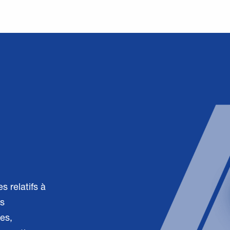
s relatifs à
es
ues,