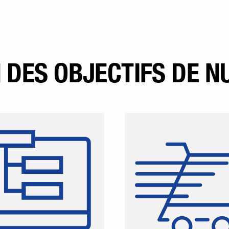
N DES OBJECTIFS DE 
nnez simplement un ou
Scannez simpleme
plusieurs codes-barres
plusieurs cod
ticles ou blocs de texte
d'articles ou bloc
quelconques,
quelconques et appl
successivement ou
directement dans l
anément, et appliquez-
pour finaliser aisé
les directement dans la
co