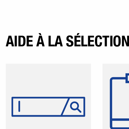
AIDE À LA SÉLECTIO
Scannez simplement un ou
Sca
plusieurs codes-barres
d'articles ou blocs de texte
d'ar
quelconques et appliquez-les
directement dans la
recherche pour une utilisation
simult
future.