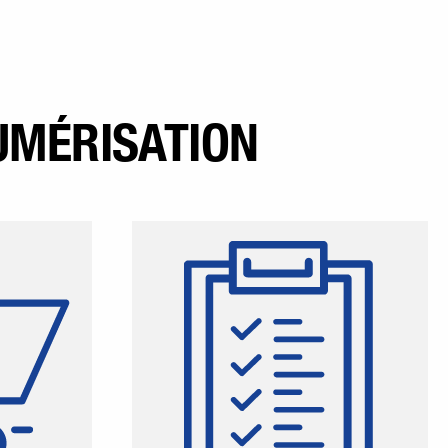
NUMÉRISATION
nt un ou
Scannez simplement un ou
es-barres
plusieurs codes-barres
s de texte
d'articles quelconques et
iquez-les
appliquez-les directement
e panier,
dans vos listes d'achats
ment votre
existantes, ou bien créez
mmande.
facilement et confortablement