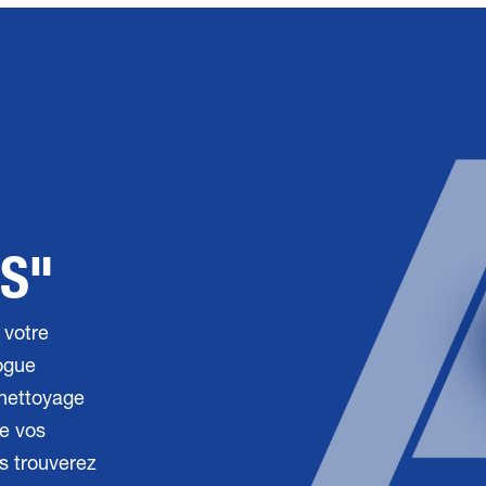
IS"
 votre
ogue
 nettoyage
e vos
us trouverez