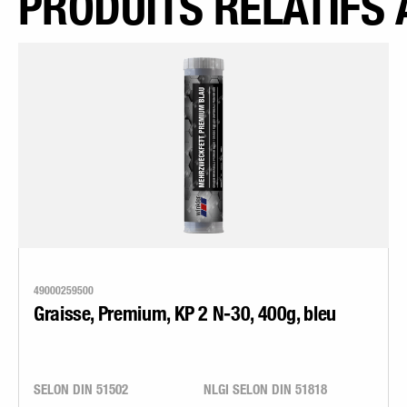
PRODUITS RELATIFS 
49000259500
Graisse, Premium, KP 2 N-30, 400g, bleu
SELON DIN 51502
NLGI SELON DIN 51818