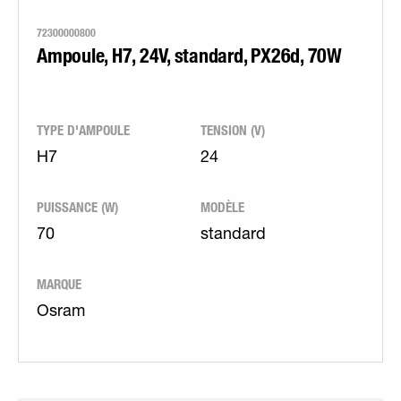
72300000800
Ampoule, H7, 24V, standard, PX26d, 70W
TYPE D'AMPOULE
TENSION (V)
H7
24
PUISSANCE (W)
MODÈLE
70
standard
MARQUE
Osram