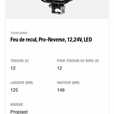
72200148900
Feu de recul, Pro-Reverse, 12,24V, LED
TENSION (V)
POUR TENSION DE BORD (V)
12
12
LARGEUR (MM)
HAUTEUR (MM)
125
146
MARQUE
Proplast