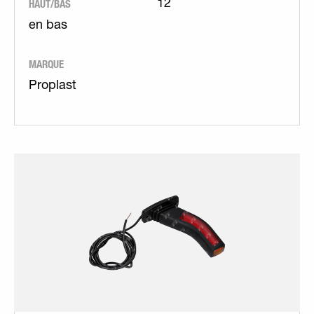
HAUT/BAS
12
en bas
MARQUE
Proplast