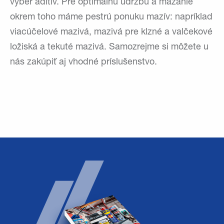
výber aditív. Pre optimálnu údržbu a mazanie
okrem toho máme pestrú ponuku mazív: napríklad
viacúčelové mazivá, mazivá pre klzné a valčekové
ložiská a tekuté mazivá. Samozrejme si môžete u
nás zakúpiť aj vhodné príslušenstvo.