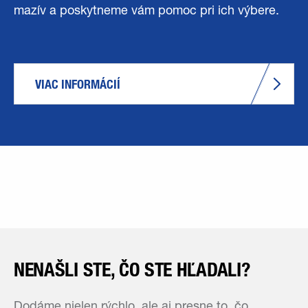
mazív a poskytneme vám pomoc pri ich výbere.
VIAC INFORMÁCIÍ
NENAŠLI STE, ČO STE HĽADALI?
Dodáme nielen rýchlo, ale aj presne to, čo