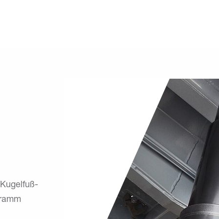
 Kugelfuß-
gramm