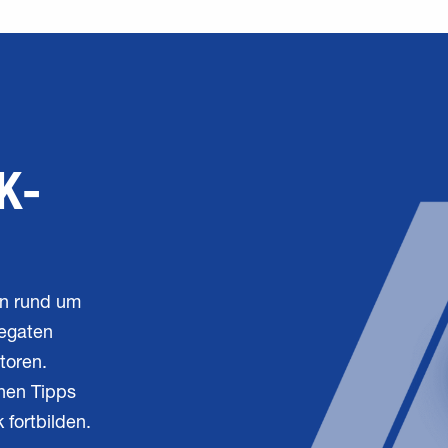
K­
ln rund um
regaten
toren.
chen Tipps
fortbilden.