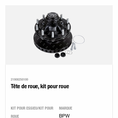
21908250100
Tête de roue, kit pour roue
KIT POUR ESSIEU/KIT POUR
MARQUE
ROUE
BPW