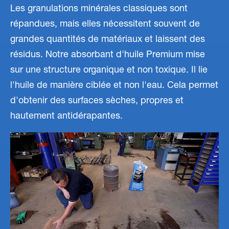
Les granulations minérales classiques sont
répandues, mais elles nécessitent souvent de
grandes quantités de matériaux et laissent des
résidus. Notre absorbant d'huile Premium mise
sur une structure organique et non toxique. Il lie
l'huile de manière ciblée et non l'eau. Cela permet
d'obtenir des surfaces sèches, propres et
hautement antidérapantes.