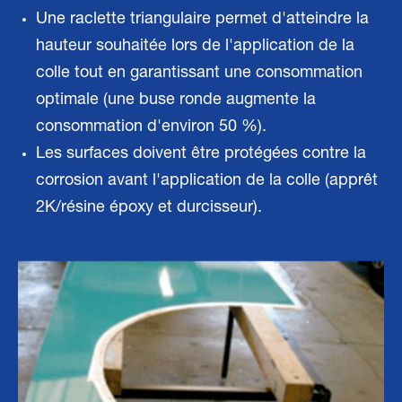
Une raclette triangulaire permet d'atteindre la
hauteur souhaitée lors de l'application de la
colle tout en garantissant une consommation
optimale (une buse ronde augmente la
consommation d'environ 50 %).
Les surfaces doivent être protégées contre la
corrosion avant l'application de la colle (apprêt
2K/résine époxy et durcisseur).