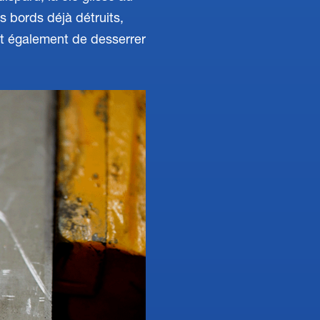
s bords déjà détruits,
t également de desserrer