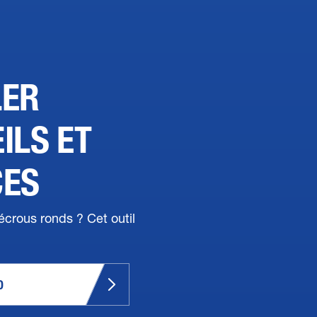
LER
ILS ET
CES
écrous ronds ? Cet outil
O