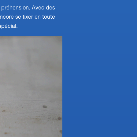
e préhension. Avec des
ncore se fixer en toute
spécial.