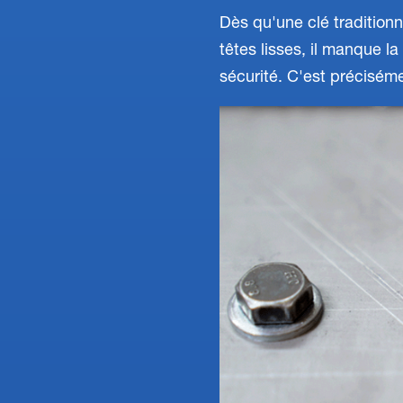
Dès qu'une clé tradition
têtes lisses, il manque l
sécurité. C'est préciséme