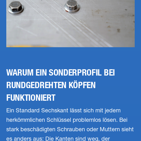
WARUM EIN SONDERPROFIL BEI
RUNDGEDREHTEN KÖPFEN
FUNKTIONIERT
Ein Standard Sechskant lässt sich mit jedem
herkömmlichen Schlüssel problemlos lösen. Bei
stark beschädigten Schrauben oder Muttern sieht
es anders aus: Die Kanten sind weg, der