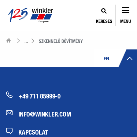
KERESÉS
MENÜ
...
SZKENNELŐ BŐVÍTMÉNY
FEL
+49 711 85999-0
INFO@WINKLER.COM
KAPCSOLAT