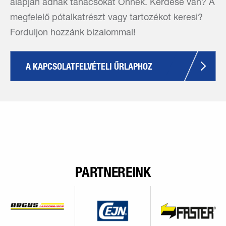
alapján adnak tanácsokat Önnek. Kérdése van? A
megfelelő pótalkatrészt vagy tartozékot keresi?
Forduljon hozzánk bizalommal!
A KAPCSOLATFELVÉTELI ŰRLAPHOZ
PARTNEREINK