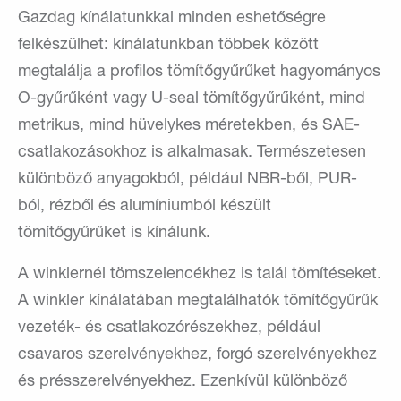
Gazdag kínálatunkkal minden eshetőségre
felkészülhet: kínálatunkban többek között
megtalálja a profilos tömítőgyűrűket hagyományos
O-gyűrűként vagy U-seal tömítőgyűrűként, mind
metrikus, mind hüvelykes méretekben, és SAE-
csatlakozásokhoz is alkalmasak. Természetesen
különböző anyagokból, például NBR-ből, PUR-
ból, rézből és alumíniumból készült
tömítőgyűrűket is kínálunk.
A winklernél tömszelencékhez is talál tömítéseket.
A winkler kínálatában megtalálhatók tömítőgyűrűk
vezeték- és csatlakozórészekhez, például
csavaros szerelvényekhez, forgó szerelvényekhez
és présszerelvényekhez. Ezenkívül különböző