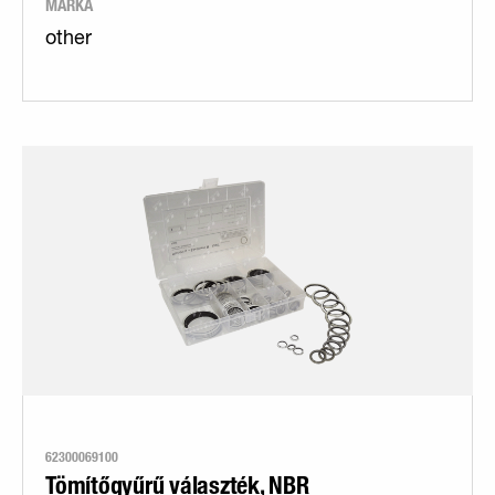
MÁRKA
other
62300069100
Tömítőgyűrű választék, NBR