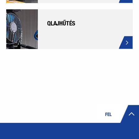
QLAJHŰTÉS
FEL