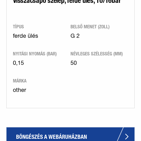
Visszacsapó szelep, ferde ülés, 10/16bar
TÍPUS
BELSŐ MENET (ZOLL)
ferde ülés
G 2
NYITÁSI NYOMÁS (BAR)
NÉVLEGES SZÉLESSÉG (MM)
0,15
50
MÁRKA
other
BÖNGÉSZÉS A WEBÁRUHÁZBAN