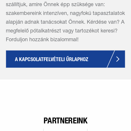
szállítjuk, amire Önnek épp szüksége van:
szakembereink intenzíven, nagyfokú tapasztalatok
alapján adnak tanácsokat Önnek. Kérdése van? A
megfelelő pótalkatrészt vagy tartozékot keresi?
Forduljon hozzánk bizalommal!
A KAPCSOLATFELVÉTELI ŰRLAPHOZ
PARTNEREINK