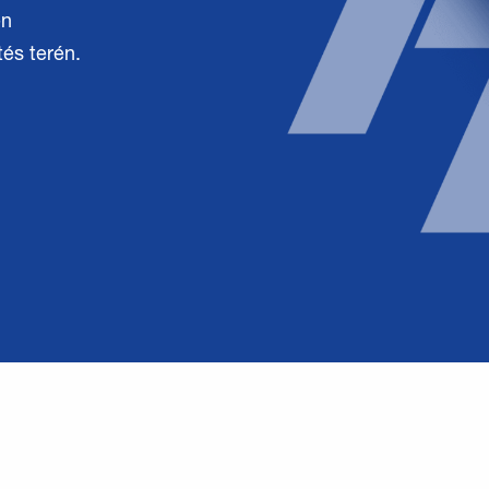
en
és terén.