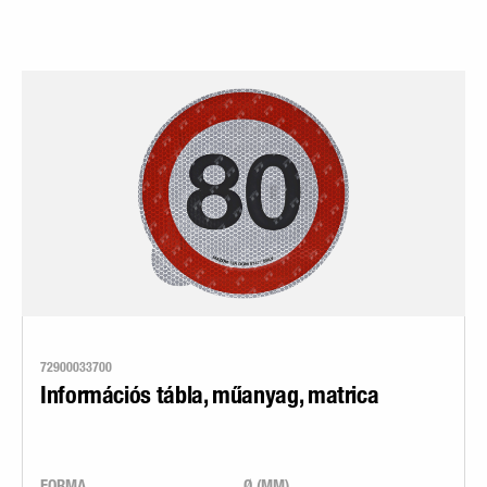
72900033700
Információs tábla, műanyag, matrica
FORMA
Ø (MM)