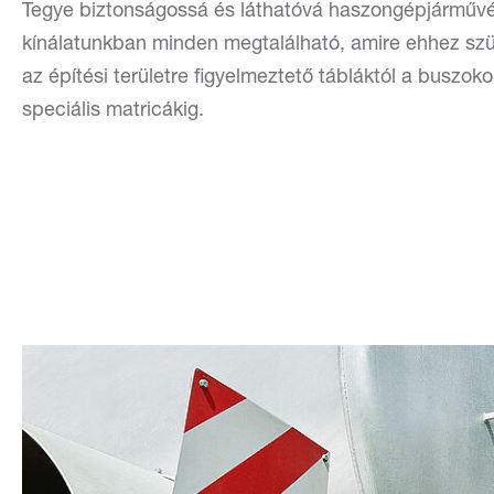
Tegye biztonságossá és láthatóvá haszongépjárművé
kínálatunkban minden megtalálható, amire ehhez sz
az építési területre figyelmeztető tábláktól a buszok
speciális matricákig.