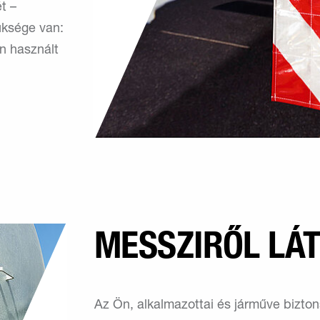
t –
üksége van:
on használt
MESSZIRŐL LÁ
Az Ön, alkalmazottai és járműve bizto