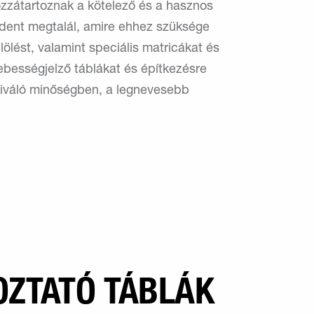
hozzátartoznak a kötelező és a hasznos
ndent megtalál, amire ehhez szüksége
lölést, valamint speciális matricákat és
ebességjelző táblákat és építkezésre
 kiváló minőségben, a legnevesebb
OZTATÓ TÁBLÁK