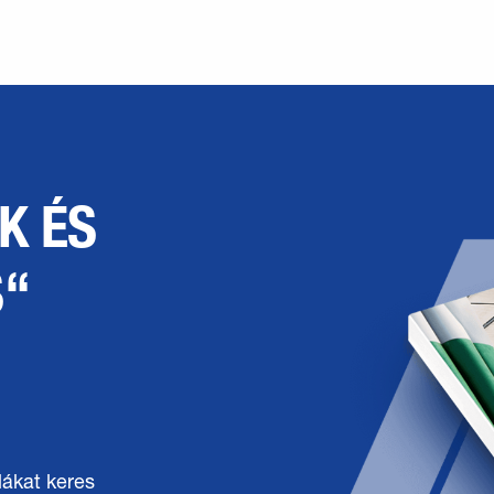
K ÉS
S“
lákat keres