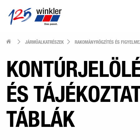
JÁRMŰALKATRÉSZEK
RAKOMÁNYRÖGZÍTÉS ÉS FIGYELME
KONTÚRJELÖL
ÉS TÁJÉKOZTA
TÁBLÁK