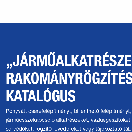
„JÁRMŰALKATRÉSZE
RAKOMÁNYRÖGZÍTÉ
KATALÓGUS
Ponyvát, cserefelépítményt, billenthető felépítményt,
járműösszekapcsoló alkatrészeket, vázkiegészítőket,
sárvédőket, rögzítőhevedereket vagy tájékoztató táb