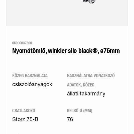
65000037500
Nyomótömlő, winkler silo black®, ø76mm
KÖZEG HASZNÁLATA
HASZNÁLATRA VONATKOZÓ
ADATOK, KÖZEG
csiszolóanyagok
állati takarmány
CSATLAKOZÓ
BELSŐ Ø (MM)
Storz 75-B
76