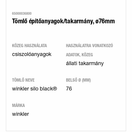
65000036800
Tömlő építőanyagok/takarmány, ø76mm
KÖZEG HASZNÁLATA
HASZNÁLATRA VONATKOZÓ
ADATOK, KÖZEG
csiszolóanyagok
állati takarmány
TÖMLŐ NEVE
BELSŐ Ø (MM)
winkler silo black®
76
MÁRKA
winkler