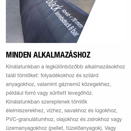
MINDEN ALKALMAZÁSHOZ
Kínálatunkban a legkülönbözőbb alkalmazásokhoz
talál tömlőket: folyadékokhoz és szilárd
anyagokhoz, valamint gáznemű közegekhez,
például forró vagy sűrített levegőhöz.
Kínálatunkban szereplenek tömlők
élelmiszerekhez, vízhez, savakhoz és lúgokhoz,
PVC-granulátumhoz, olajokhoz és zsírokhoz vagy
üzemanyagokhoz (pellet, tüzelőanyagok). Vagy