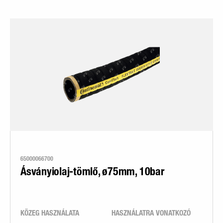
65000066700
Ásványiolaj-tömlő, ø75mm, 10bar
KÖZEG HASZNÁLATA
HASZNÁLATRA VONATKOZÓ