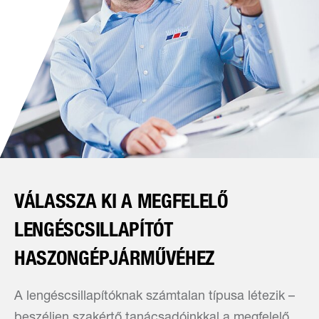
VÁLASSZA KI A MEGFELELŐ
LENGÉSCSILLAPÍTÓT
HASZONGÉPJÁRMŰVÉHEZ
A lengéscsillapítóknak számtalan típusa létezik –
beszéljen szakértő tanácsadóinkkal a megfelelő