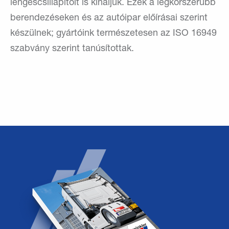
lengéscsillapítóit is kínáljuk. Ezek a legkorszerűbb
berendezéseken és az autóipar előírásai szerint
készülnek; gyártóink természetesen az ISO 16949
szabvány szerint tanúsítottak.