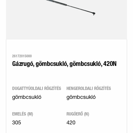
26172015000
Gázrugó, gömbcsukló, gömbcsukló, 420N
DUGATTYÚOLDALI RÖGZÍTÉS
HENGEROLDALI RÖGZÍTÉS
gömbcsukló
gömbcsukló
EMELÉS (M)
RUGÓERŐ (N)
305
420