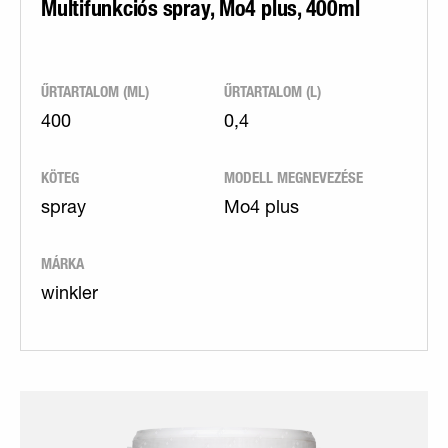
Multifunkciós spray, Mo4 plus, 400ml
ŰRTARTALOM (ML)
ŰRTARTALOM (L)
400
0,4
KÖTEG
MODELL MEGNEVEZÉSE
spray
Mo4 plus
MÁRKA
winkler