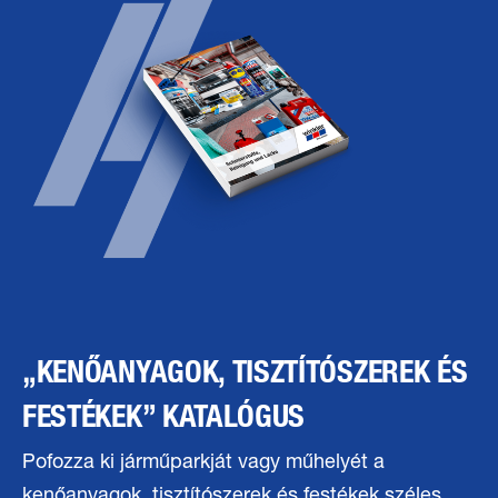
„KENŐANYAGOK, TISZTÍTÓSZEREK ÉS
FESTÉKEK” KATALÓGUS
Pofozza ki járműparkját vagy műhelyét a
kenőanyagok, tisztítószerek és festékek széles