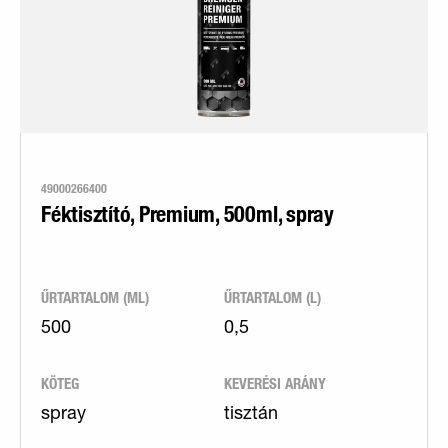
49000266400
Féktisztító, Premium, 500ml, spray
ŰRTARTALOM (ML)
ŰRTARTALOM (L)
500
0,5
KÖTEG
KEVERÉSI ARÁNY
spray
tisztán