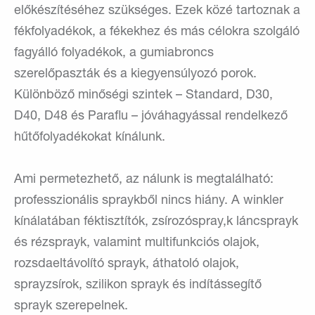
előkészítéséhez szükséges. Ezek közé tartoznak a
fékfolyadékok, a fékekhez és más célokra szolgáló
fagyálló folyadékok, a gumiabroncs
szerelőpaszták és a kiegyensúlyozó porok.
Különböző minőségi szintek – Standard, D30,
D40, D48 és Paraflu – jóváhagyással rendelkező
hűtőfolyadékokat kínálunk.
Ami permetezhető, az nálunk is megtalálható:
professzionális spraykből nincs hiány. A winkler
kínálatában féktisztítók, zsírozóspray,k láncsprayk
és rézsprayk, valamint multifunkciós olajok,
rozsdaeltávolító sprayk, áthatoló olajok,
sprayzsírok, szilikon sprayk és indítássegítő
sprayk szerepelnek.