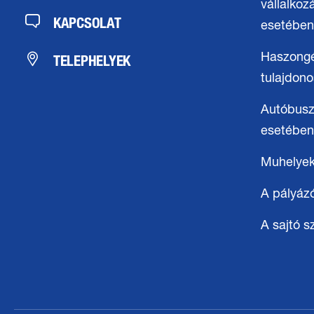
vállalkoz
KAPCSOLAT
esetében
TELEPHELYEK
Haszong
tulajdon
Autóbusz
esetében
Muhelye
A pályáz
A sajtó 