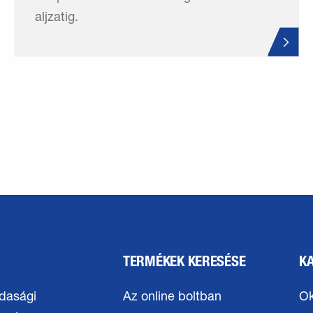
aljzatig.
TERMÉKEK KERESÉSE
K
dasági
Az online boltban
Ok