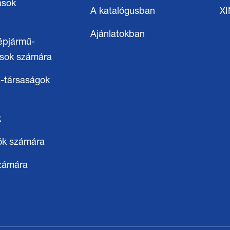
ások
A katalógusban
X
Ajánlatokban
épjármű-
osok számára
-társaságok
k
ók számára
számára