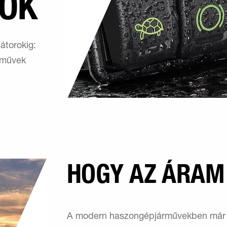
OK
átorokig:
rművek
HOGY AZ ÁRAM
A modern haszongépjárművekben már