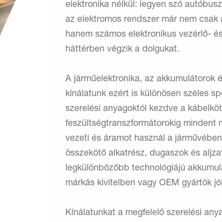
elektronika nélkül: legyen szó autóbu
az elektromos rendszer már nem csak az
hanem számos elektronikus vezérlő- és 
háttérben végzik a dolgukat.
A járműelektronika, az akkumulátorok é
kínálatunk ezért is különösen széles s
szerelési anyagoktól kezdve a kábelkö
feszültségtranszformátorokig mindent 
vezeti és áramot használ a járművében.
összekötő alkatrész, dugaszok és aljzat
legkülönbözőbb technológiájú akkumulá
márkás kivitelben vagy OEM gyártók jól
Kínálatunkat a megfelelő szerelési any