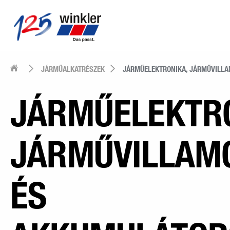
JÁRMŰALKATRÉSZEK
JÁRMŰELEKTRONIKA, JÁRMŰVILL
JÁRMŰELEKTRO
JÁRMŰVILLAM
ÉS