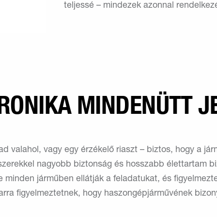
teljessé – mindezek azonnal rendelkezés
RONIKA MINDENÜTT J
 valahol, vagy egy érzékelő riaszt – biztos, hogy a jármű
szerekkel nagyobb biztonság és hosszabb élettartam bi
e minden járműben ellátják a feladatukat, és figyelmezt
arra figyelmeztetnek, hogy haszongépjárművének bizony