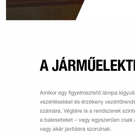
A JÁRMŰELEKT
Amikor egy figyelmeztető lámpa kigyullad
vezérlésekkel és érzékeny vezérlőrend
számára. Végtére is a rendszerek szint
a baleseteket – vagy egyszerűen csak 
vagy akár javításra szorulnak.