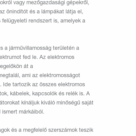
szokról vagy mezőgazdasági gépekről,
 önindítót és a lámpákat látja el,
felügyeleti rendszert is, amelyek a
s a járművillamosság területén a
pektrumot fed le. Az elektromos
tegelőkön át a
megtalál, ami az elektromosságot
 Ide tartozik az összes elektromos
ok, kábelek, kapcsolók és relék is. A
torokat kínáljuk kiváló minőségű saját
 ismert márkáiból.
agok és a megfelelő szerszámok teszik