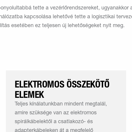
onyolultabbá tette a vezérlőrendszereket, ugyanakkor a
álózatba kapcsolása lehetővé tette a logisztikai terv
llítás esetében ez teljesen új lehetőségeket nyit meg.
ELEKTROMOS ÖSSZEKÖTŐ
ELEMEK
Teljes kínálatunkban mindent megtalál,
amire szüksége van az elektromos
spirálkábelektől a csatlakozó- és
adapterkábeleken át a megfelelő