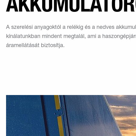
AKKUMULÁTOR
A szerelési anyagoktól a relékig és a nedves akkumul
kínálatunkban mindent megtalál, ami a haszongépjá
áramellátását biztosítja.