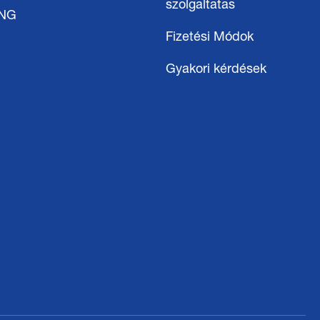
szolgaltatas
ING
Fizetési Módok
Gyakori kérdések