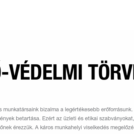
-VÉDELMI TÖR
s munkatársaink bizalma a legértékesebb erőforrásunk. 
vények betartása. Ezért az üzleti és etikai szabványokat
ezőnek érezzük. A káros munkahelyi viselkedés megelő