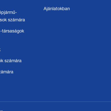
Ajánlatokban
épjármű-
osok számára
-társaságok
k
ók számára
számára