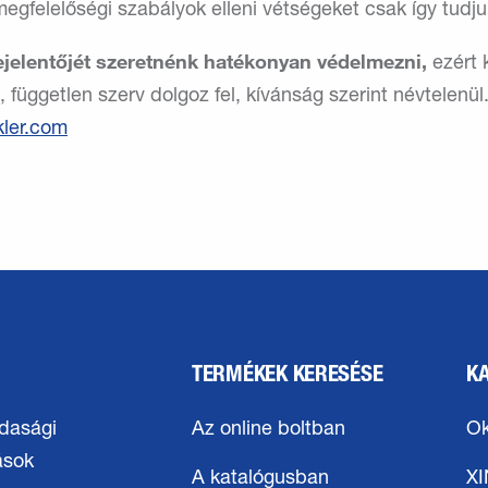
egfelelőségi szabályok elleni vétségeket csak így tudjuk
ejelentőjét szeretnénk hatékonyan védelmezni,
ezért 
 független szerv dolgoz fel, kívánság szerint névtelenül
ler
com
TERMÉKEK KERESÉSE
K
dasági
Az online boltban
Ok
ások
A katalógusban
X