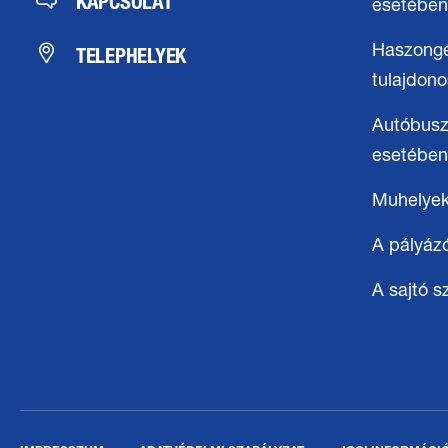
KAPCSOLAT
esetében
TELEPHELYEK
Haszong
tulajdon
Autóbusz
esetében
Muhelye
A pályáz
A sajtó 