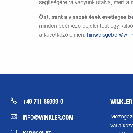
segítségére rá vagyunk utalva, mert a m
Önt, mint a visszaélések esetleges b
minden beérkező bejelentést egy külső,
a következő címen:
hinweisgeber
wink
+49 711 85999-0
WINKLER
INFO@WINKLER.COM
Mezőgaz
vállalkoz