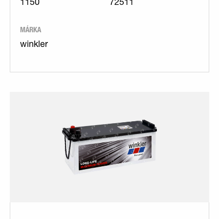
1150
72511
MÁRKA
winkler