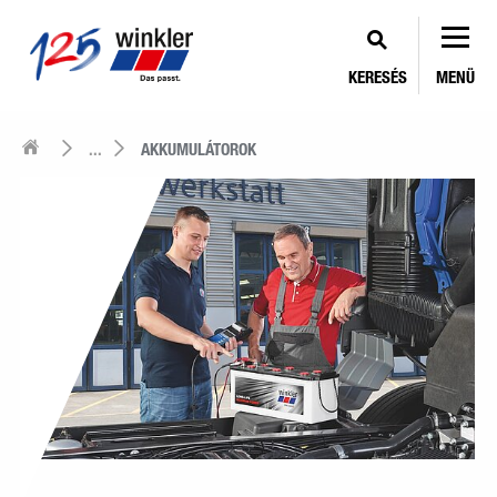
KERESÉS
MENÜ
...
AKKUMULÁTOROK