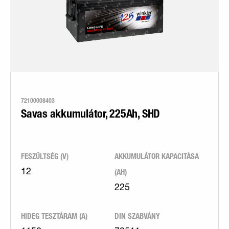
72100008403
Savas akkumulátor, 225Ah, SHD
FESZÜLTSÉG (V)
AKKUMULÁTOR KAPACITÁSA
(AH)
12
225
HIDEG TESZTÁRAM (A)
DIN SZABVÁNY