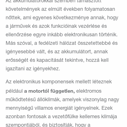
Az akkumulátorokkal szemben támasztott
követelmények az elmúlt években folyamatosan
nőttek, ami egyenes következménye annak, hogy
a járművek és azok funkcióinak vezérlése és
ellenőrzése egyre inkább elektronikusan történik.
Más szóval, a fedélzeti hálózat összetettebbé és
igényesebbé vált, és az akkumulátort, annak
erősségét és kapacitását tekintve, hozzá kell
igazítani az igényekhez.
Az elektronikus komponensek mellett léteznek
a motortól független,
például
elektromos
működtetésű állóklímák, amelyek viszonylag nagy
mennyiségű villamos energiát igényelnek. Ezek
azonban fontosak a vezetőfülke kellemes klímája
szempontjából, és biztosítják, hogy a