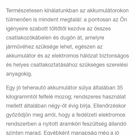
Természetesen kínálatunkban az akkumulátorokon
túlmenően is mindent megtalál: a pontosan az Ön
igényeire szabott töltőtől kezdve az összes
csatlakozókábelen és dugón át, amelyre
járművéhez szüksége lehet, egészen az
akkumulátor és az elektromos hálózat biztonságos
és helyes csatlakoztatásához szükséges szerelési
anyagokig.
Egy jó teherautó akkumulátor súlya általában 35
kilogrammtól felfelé mozog; rendszeres használat
mellett általában négy-öt évig bírja. Ellenőrzéskor
győződjön meg arról, hogy a fedélzeti elektromos
rendszerben a nyitott áramköri feszültség állandó
szinten marad. Egyébként manapság még a jó