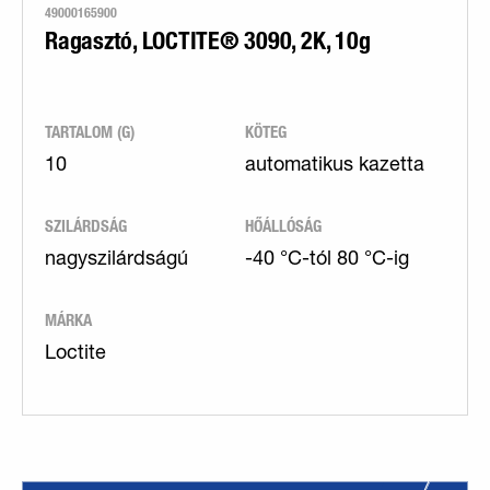
49000165900
Ragasztó, LOCTITE® 3090, 2K, 10g
TARTALOM (G)
KÖTEG
10
automatikus kazetta
SZILÁRDSÁG
HŐÁLLÓSÁG
nagyszilárdságú
-40 °C-tól 80 °C-ig
MÁRKA
Loctite