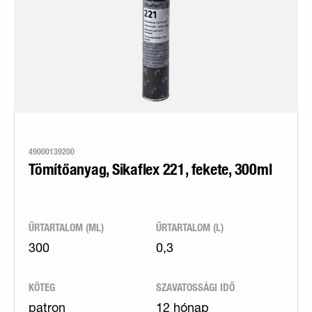
49000139200
Tömítőanyag, Sikaflex 221, fekete, 300ml
ŰRTARTALOM (ML)
ŰRTARTALOM (L)
300
0,3
KÖTEG
SZAVATOSSÁGI IDŐ
patron
12 hónap