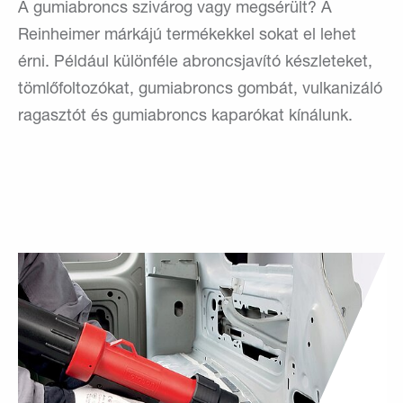
A gumiabroncs szivárog vagy megsérült? A
Reinheimer márkájú termékekkel sokat el lehet
érni. Például különféle abroncsjavító készleteket,
tömlőfoltozókat, gumiabroncs gombát, vulkanizáló
ragasztót és gumiabroncs kaparókat kínálunk.