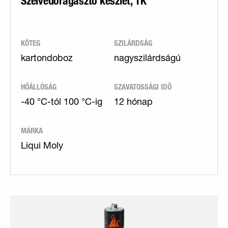
Szélvédőragasztó készlet, 1K
KÖTEG
SZILÁRDSÁG
kartondoboz
nagyszilárdságú
HŐÁLLÓSÁG
SZAVATOSSÁGI IDŐ
-40 °C-tól 100 °C-ig
12 hónap
MÁRKA
Liqui Moly