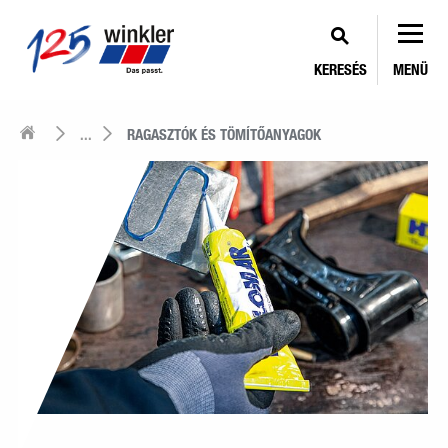
KERESÉS
MENÜ
...
RAGASZTÓK ÉS TÖMÍTŐANYAGOK