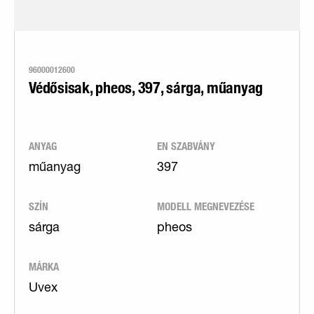
96000012600
Védősisak, pheos, 397, sárga, műanyag
ANYAG
EN SZABVÁNY
műanyag
397
SZÍN
MODELL MEGNEVEZÉSE
sárga
pheos
MÁRKA
Uvex