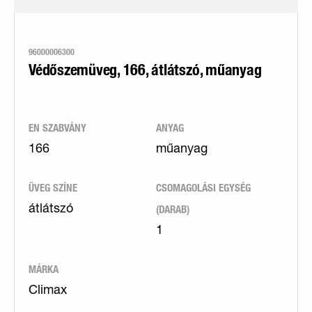
96000006300
Védőszemüveg, 166, átlátszó, műanyag
EN SZABVÁNY
ANYAG
166
műanyag
ÜVEG SZÍNE
CSOMAGOLÁSI EGYSÉG
(DARAB)
átlátszó
1
MÁRKA
Climax