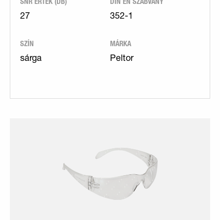
SNR ÉRTÉK (DB)
DIN EN SZABVÁNY
27
352-1
SZÍN
MÁRKA
sárga
Peltor