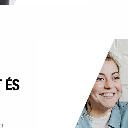
 ÉS
at