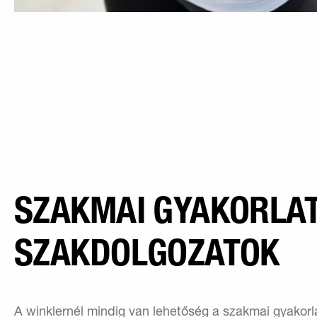
SZAKMAI GYAKORLAT
SZAKDOLGOZATOK
A winklernél mindig van lehetőség a szakmai gyakorl