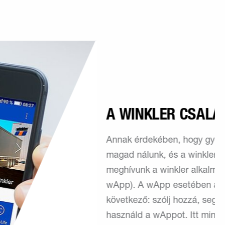
A WINKLER CSALÁD
Annak érdekében, hogy gyorsan otthon érezd
magad nálunk, és a winkler család részévé válj,
meghívunk a winkler alkalmazásba (röviden:
wApp). A wApp esetében a mottónk a
következő: szólj hozzá, segítsd alakítani,
használd a wAppot. Itt minden munkavállalónak