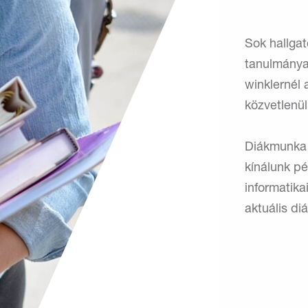
Sok hallga
tanulmánya
winklernél 
közvetlenül
Diákmunka 
kínálunk pé
informatik
aktuális di