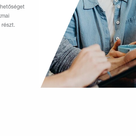
lehetőséget
kmai
 részt.