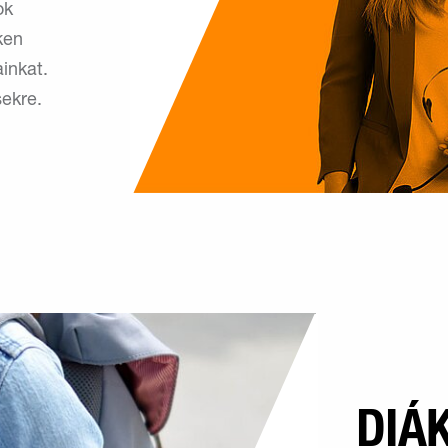
ok
ken
ainkat.
sekre.
DIÁ