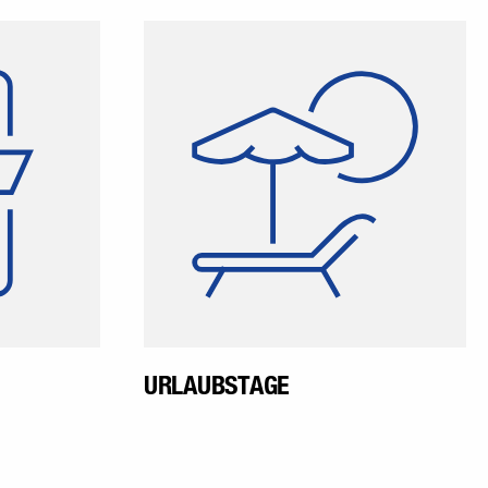
 ist eine
Unsere Mitarbeiter können in
ich unsere
Abstimmung mit dem
stauschen
Vorgesetzten ihren Urlaub
iten rund
beliebig nehmen. Der
um das
Urlaubsanspruch liegt über
eschehen
dem gesetzlichen
r Eintritt
Mindesturlaub.
ter einen
iter-App.
URLAUBSTAGE