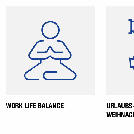
Dank unserer mitarbeiter- und
familienfreundlichen
M
Arbeitszeit können unsere
Weihna
Mitarbeitern diese abhängig
Ju
vom Tätigkeitsbereich flexibel
gestalten.
WORK LIFE BALANCE
URLAUBS
WEIHNAC