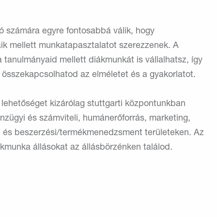
tó számára egyre fontosabbá válik, hogy
ik mellett munkatapasztalatot szerezzenek. A
a tanulmányaid mellett diákmunkát is vállalhatsz, így
 összekapcsolhatod az elméletet és a gyakorlatot.
lehetőséget kizárólag stuttgarti központunkban
nzügyi és számviteli, humánerőforrás, marketing,
ai és beszerzési/termékmenedzsment területeken. Az
ákmunka állásokat az állásbörzénken találod.