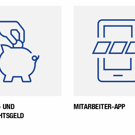
winkler gewährt den
Die winklerApp
itarbeiter Urlaubs- und
Plattform, auf der s
chtsgeld. Dies wird im
Mitarbeiter au
ni beziehungsweise im
können und Neuigke
November ausbezahlt.
Unternehmensg
erfahren. Bereits vo
erhalten Mitarbei
Zugang zur Mitarbe
- UND
MITARBEITER-APP
HTSGELD