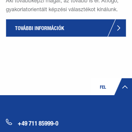
Aki továbbképzi magát, az tovább is ér. Átfogó,
gyakorlatorientált képzési választékot kínálunk.
TOVÁBBI INFORMÁCIÓK
FEL
+49 711 85999-0