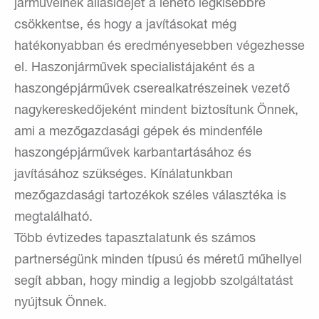
járműveinek állásidejét a lehető legkisebbre
csökkentse, és hogy a javításokat még
hatékonyabban és eredményesebben végezhesse
el. Haszonjárművek specialistájaként és a
haszongépjárművek cserealkatrészeinek vezető
nagykereskedőjeként mindent biztosítunk Önnek,
ami a mezőgazdasági gépek és mindenféle
haszongépjárművek karbantartásához és
javításához szükséges. Kínálatunkban
mezőgazdasági tartozékok széles választéka is
megtalálható.
Több évtizedes tapasztalatunk és számos
partnerségünk minden típusú és méretű műhellyel
segít abban, hogy mindig a legjobb szolgáltatást
nyújtsuk Önnek.