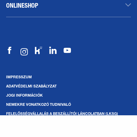
ONLINESHOP
IMPRESSZUM
ADATVÉDELMI SZABÁLYZAT
JOGI INFORMÁCIÓK
NEMEKRE VONATKOZÓ TUDNIVALÓ
FELELŐSSÉGVÁLLALÁS A BESZÁLLÍTÓI LÁNCOLATBAN (LKSG)
BEJELENTŐ-VÉDELMI TÖRVÉNY
MEGFELELŐSÉGI IRÁNYELV