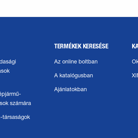
TERMÉKEK KERESÉSE
K
dasági
Az online boltban
Ok
ások
A katalógusban
X
Ajánlatokban
épjármű-
osok számára
-társaságok