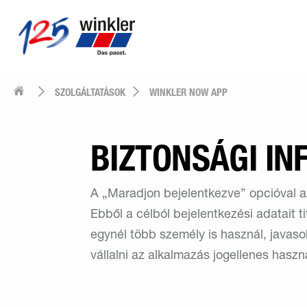
SZOLGÁLTATÁSOK
WINKLER NOW APP
BIZTONSÁGI I
A „Maradjon bejelentkezve” opcióval a
Ebből a célból bejelentkezési adatait t
egynél több személy is használ, javaso
vállalni az alkalmazás jogellenes haszn