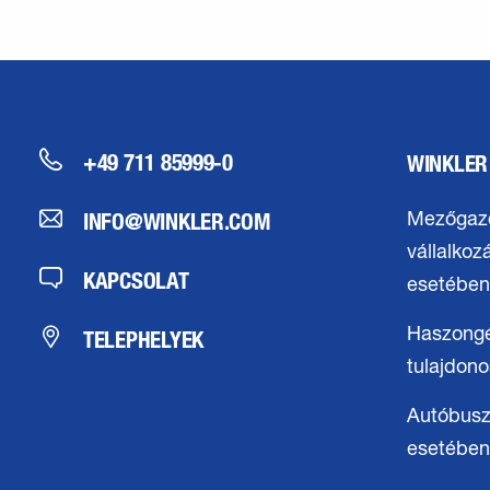
+49 711 85999-0
WINKLER
INFO@WINKLER.COM
Mezőgaz
vállalkoz
KAPCSOLAT
esetében
TELEPHELYEK
Haszong
tulajdon
Autóbusz
esetében