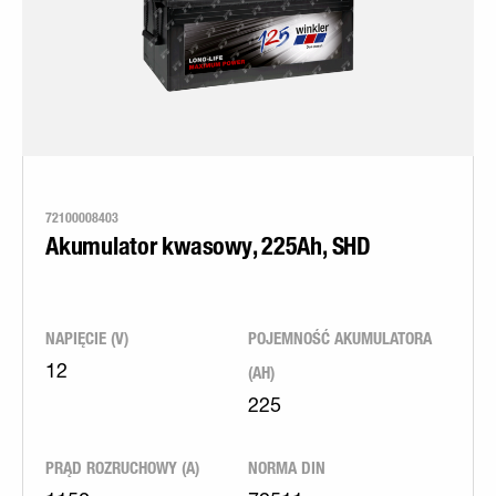
72100008403
Akumulator kwasowy, 225Ah, SHD
NAPIĘCIE (V)
POJEMNOŚĆ AKUMULATORA
(AH)
12
225
PRĄD ROZRUCHOWY (A)
NORMA DIN