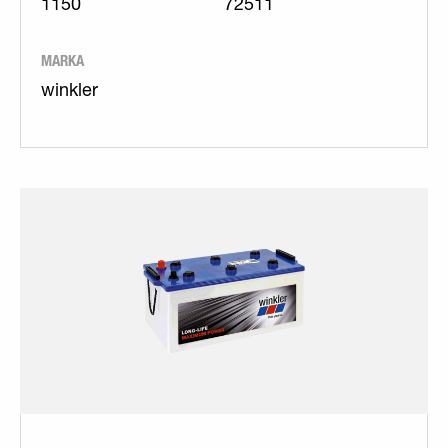
1150
72511
MARKA
winkler