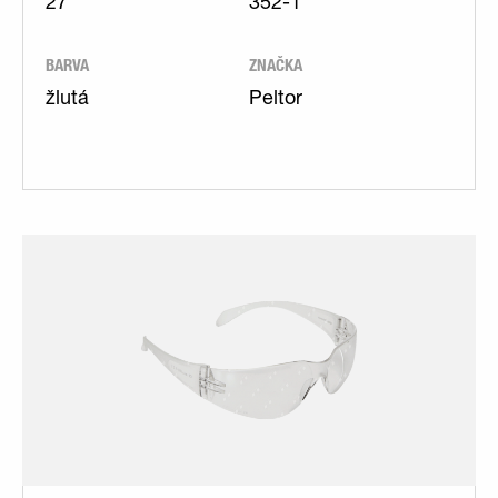
27
352-1
BARVA
ZNAČKA
žlutá
Peltor