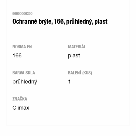
96000006300
Ochranné brýle, 166, průhledný, plast
NORMA EN
MATERIÁL
166
plast
BARVA SKLA
BALENÍ (KUS)
průhledný
1
ZNAČKA
Climax