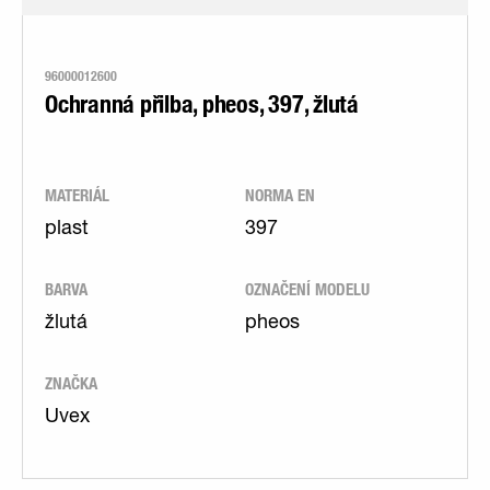
96000012600
Ochranná přilba, pheos, 397, žlutá
MATERIÁL
NORMA EN
plast
397
BARVA
OZNAČENÍ MODELU
žlutá
pheos
ZNAČKA
Uvex