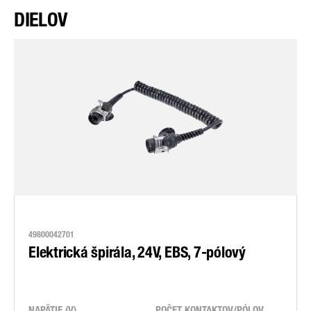
DIELOV
49800042701
Elektrická špirála, 24V, EBS, 7-pólový
NAPÄTIE (V)
POČET KONTAKTOV/PÓLOV