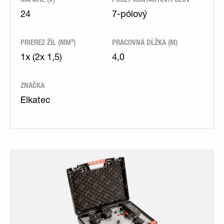
24
7-pólový
PRIEREZ ŽÍL (MM²)
PRACOVNÁ DĹŽKA (M)
1x (2x 1,5)
4,0
ZNAČKA
Elkatec