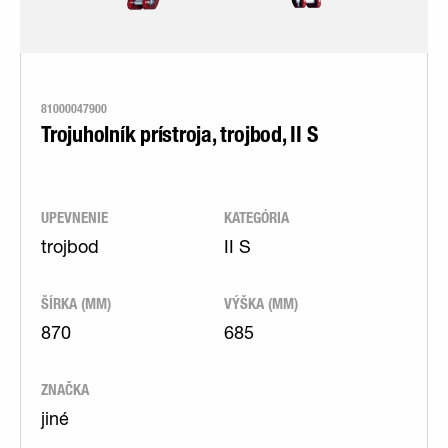
81000047900
Trojuholník prístroja, trojbod, II S
UPEVNENIE
KATEGÓRIA
trojbod
II S
ŠÍRKA (MM)
VÝŠKA (MM)
870
685
ZNAČKA
jiné