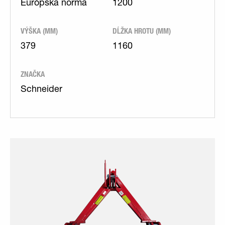
Európska norma
1200
VÝŠKA (MM)
DĹŽKA HROTU (MM)
379
1160
ZNAČKA
Schneider