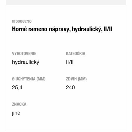
81000065700
Horné rameno nápravy, hydraulický, II/II
VYHOTOVENIE
KATEGÓRIA
hydraulický
II/II
Ø UCHYTENIA (MM)
ZDVIH (MM)
25,4
240
ZNAČKA
jiné