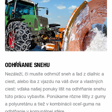
ODHŔŇANIE SNEHU
Nezáleží, či musíte odhrnúť sneh a ľad z diaľnic a
ciest, alebo iba z vjazdu na váš dvor a vlastných
ciest: vďaka našej ponuky líšt na odhŕňanie snehu
túto prácu vybavíte. Ponúkame rôzne lišty z gumy
a polyuretánu a tiež v kombinácii oceľ-guma na
odhŕňanie v komunálnej sfére.