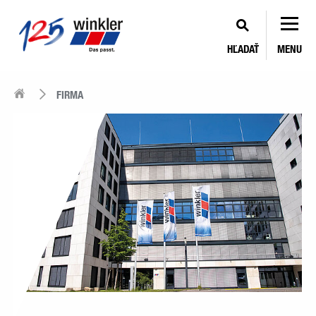
HĽADAŤ
MENU
FIRMA