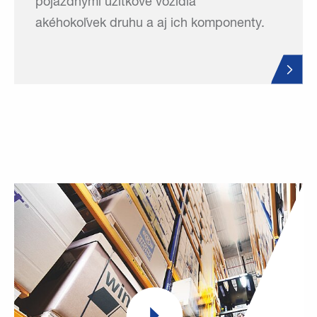
pojazdnými úžitkové vozidlá
akéhokoľvek druhu a aj ich komponenty.