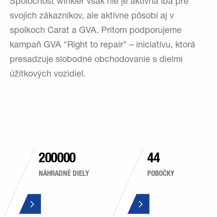
Spoločnosť winkler však nie je aktívna iba pre
svojich zákazníkov, ale aktívne pôsobí aj v
spolkoch Carat a GVA. Pritom podporujeme
kampaň GVA "Right to repair" – iniciatívu, ktorá
presadzuje slobodné obchodovanie s dielmi
úžitkových vozidiel.
200000
44
NÁHRADNÉ DIELY
POBOČKY