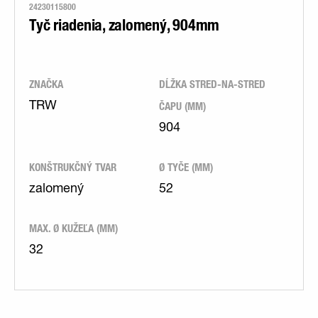
24230115800
Tyč riadenia, zalomený, 904mm
ZNAČKA
DĹŽKA STRED-NA-STRED
ČAPU (MM)
TRW
904
KONŠTRUKČNÝ TVAR
Ø TYČE (MM)
zalomený
52
MAX. Ø KUŽEĽA (MM)
32