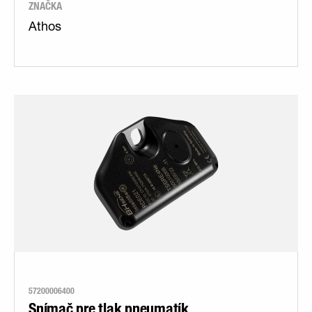
ZNAČKA
Athos
57200006400
Snímač pre tlak pneumatík