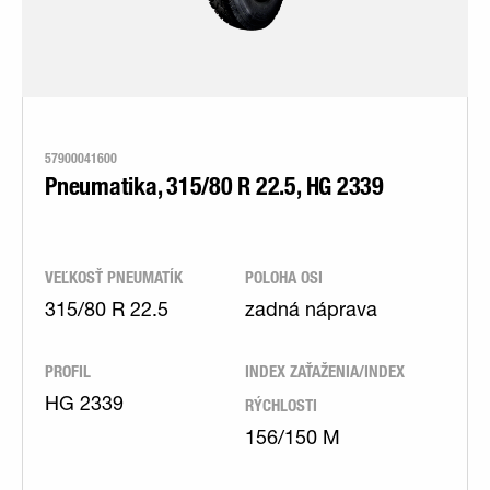
57900041600
Pneumatika, 315/80 R 22.5, HG 2339
VEĽKOSŤ PNEUMATÍK
POLOHA OSI
315/80 R 22.5
zadná náprava
PROFIL
INDEX ZAŤAŽENIA/INDEX
RÝCHLOSTI
HG 2339
156/150 M