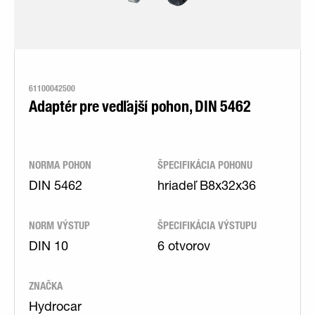
61100042500
Adaptér pre vedľajší pohon, DIN 5462
NORMA POHON
ŠPECIFIKÁCIA POHONU
DIN 5462
hriadeľ B8x32x36
NORM VÝSTUP
ŠPECIFIKÁCIA VÝSTUPU
DIN 10
6 otvorov
ZNAČKA
Hydrocar