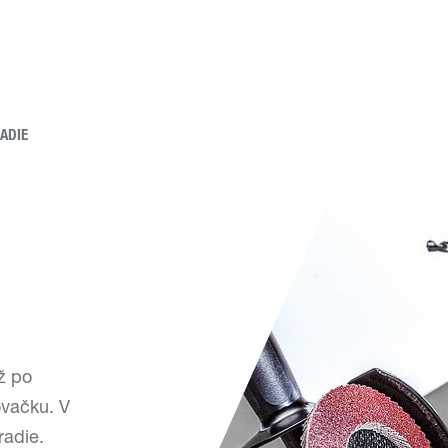
ADIE
ž po
ovačku. V
radie.