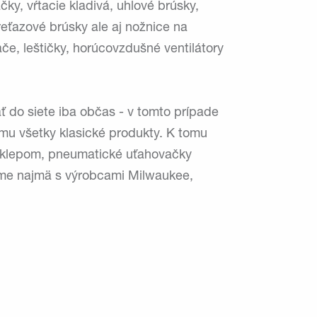
ky, vŕtacie kladivá, uhlové brúsky,
reťazové brúsky ale aj nožnice na
ače, leštičky, horúcovzdušné ventilátory
ť do siete iba občas - v tomto prípade
u všetky klasické produkty. K tomu
ríklepom, pneumatické uťahovačky
eme najmä s výrobcami Milwaukee,