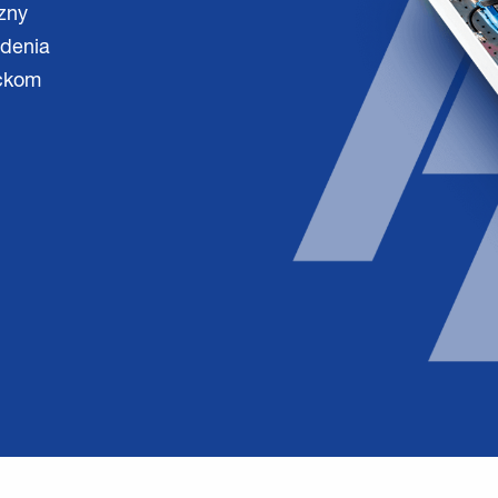
ôzny
adenia
eckom