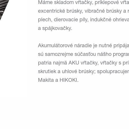
Máme skladom vŕtačky, príklepové vŕtač
excentrické brúsky, vibračné brúsky a 
plech, dierovacie píly, indukčné ohriev
a spájkovačky.
Akumulátorové náradie je nutné pripája
sú samozrejme súčasťou nášho program
patria najmä AKU vŕtačky, vŕtačky s p
skrutiek a uhlové brúsky; spolupracuj
Makita a HIKOKI.