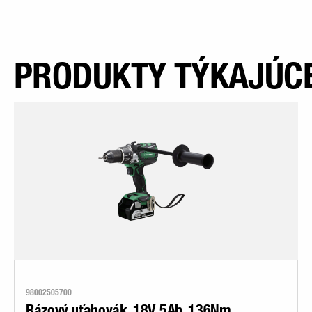
PRODUKTY TÝKAJÚCE
98002505700
Rázový uťahovák, 18V, 5Ah, 136Nm