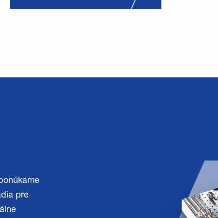
m ponúkame
adia pre
álne