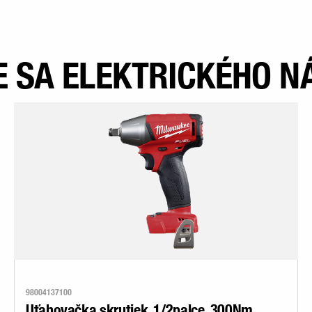
 SA ELEKTRICKÉHO N
98004137100
Uťahovačka skrutiek, 1/2palce, 300Nm